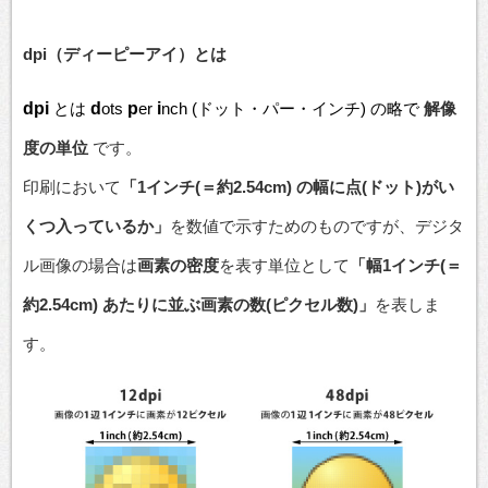
dpi（ディーピーアイ）とは
dpi
とは
d
ots
p
er
i
nch (ドット・パー・インチ) の略で
解像
度の単位
です。
印刷において
「1インチ(＝約2.54cm) の幅に点(ドット)がい
くつ入っているか」
を数値で示すためのものですが、デジタ
ル画像の場合は
画素の密度
を表す単位として
「幅1インチ(＝
約2.54cm) あたりに並ぶ画素の数(ピクセル数)」
を表しま
す。