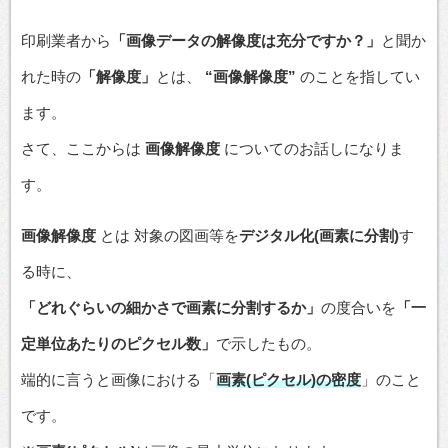
印刷業者から
「画像データの解像度は充分ですか？」
と聞か
れた時の
「解像度」
とは、
“画像解像度”
のことを指してい
ます。
さて、ここからは
画像解像度
についてのお話しになりま
す。
画像解像度
とは 対象の図画等を
デジタル化(画素に分割)
す
る時に、
「どれぐらいの
細かさで画素に分割するか」
の度合いを
「一
定単位あたりのピクセル数」
で示したもの。
端的に言うと画像における「
画素(ピクセル)の密度
」のこと
です。