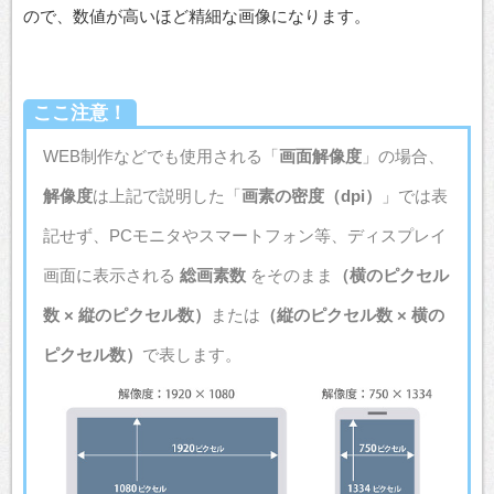
ので、数値が高いほど精細な画像になります。
ここ注意！
WEB制作などでも使用される「
画面解像度
」の場合、
解像度
は上記で説明した「
画素の密度（dpi）
」では表
記せず、PCモニタやスマートフォン等、ディスプレイ
画面に表示される
総画素数
をそのまま
（
横のピクセル
数 × 縦のピクセル数）
または
（縦のピクセル数 × 横の
ピクセル数）
で表します。