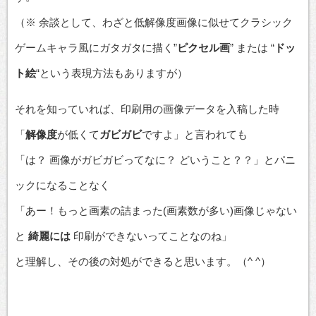
（※ 余談として、わざと低解像度画像に似せてクラシック
ゲームキャラ風にガタガタに描く”
ピクセル画
” または “
ドッ
ト絵
“という表現方法もありますが）
それを知っていれば、印刷用の画像データを入稿した時
「
解像度
が低くて
ガビガビ
ですよ」と言われても
「は？ 画像がガビガビってなに？ どいうこと？？」とパニ
ックになることなく
「あー！もっと画素の詰まった(画素数が多い)画像じゃない
と
綺麗には
印刷ができないってことなのね」
と理解し、その後の対処ができると思います。（^ ^）