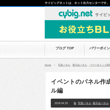
サイビッグネットは、ネット出力センターです。
ブログ TOP
パワーポイン
Home
写真パネル
,
展示会パネル
,
パワーポイント関
イベントのパネル作成
ル編
2018.04.29
写真パネル
展示会パネル