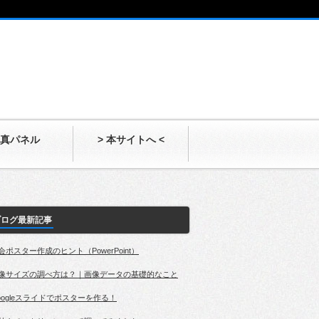
真パネル
> 本サイトへ <
ブログ最新記事
会ポスター作成のヒント（PowerPoint）
像サイズの調べ方は？｜画像データの基礎的なこと
oogleスライドでポスターを作る！