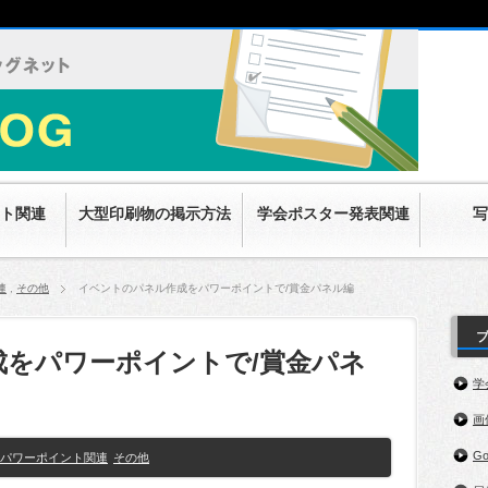
ト関連
大型印刷物の掲示方法
学会ポスター発表関連
写
連
,
その他
イベントのパネル作成をパワーポイントで/賞金パネル編
をパワーポイントで/賞金パネ
学
画
G
パワーポイント関連
その他