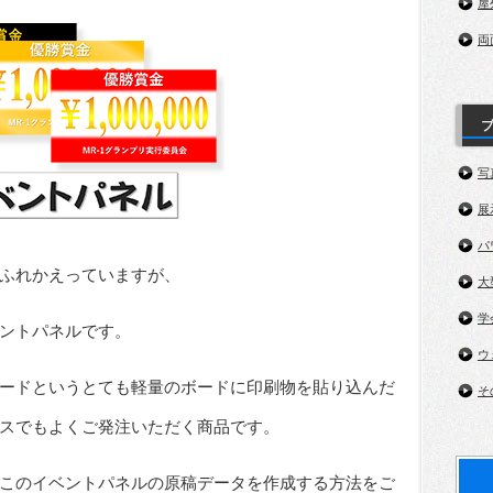
屋
両
写
展
パ
ふれかえっていますが、
大
学
ントパネルです。
ウ
ードというとても軽量のボードに印刷物を貼り込んだ
そ
ビスでもよくご発注いただく商品です。
このイベントパネルの原稿データを作成する方法をご