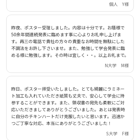
個人 Y様
昨夜、ポスター受理しました。内容は十分です。お蔭様で
50余年間連続発表に臨めます事に心よりお礼申し上げま
す。再三の電話で貴社の方々の貴重なお時間を無駄にした
不調法をお許し下さいませ。また、勉強して学会発表に臨
める様に勉強します。その時は宜しく・・。以上お礼まで。
N大学 M様
昨日、ポスター拝受いたしました。とても綺麗にラミネー
ト加工も入れていただき紙質も丈夫で、安心して学会に持
参することができます。また、領収書の宛先も柔軟にご対
応いただきましてありがとうございました。あとは発表時
に自分のチキンハートだけ克服したいと思います。迅速か
つご丁寧な対応、本当にありがとうございました！
S大学 F様