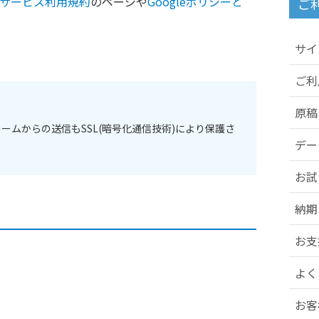
クスサービス利用規約
のページや
Googleポリシーと
ご
サイ
ご利
原稿
ムからの送信もSSL(暗号化通信技術)により保護さ
デー
お試
納期
お支
よく
お客