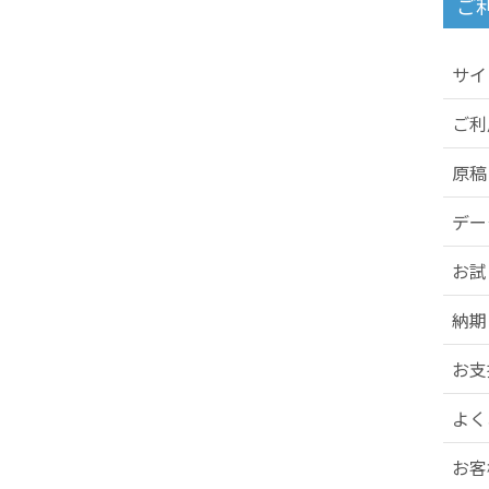
ご
サイ
ご利
原稿
デー
お試
納期
お支
よく
お客