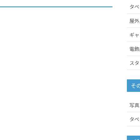
タペ
屋外
ギャ
電飾
スタ
そ
写真
タペ