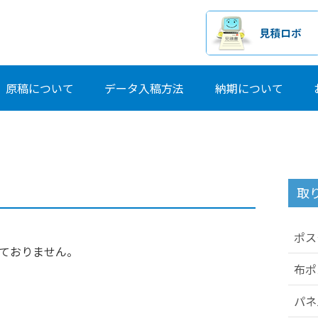
原稿について
データ入稿方法
納期について
取
ポス
っておりません。
布ポ
パネ