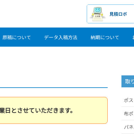
原稿について
データ入稿方法
納期について
取
ポス
業日とさせていただきます。
布ポ
パネ