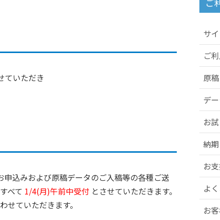
ご
サイ
ご利
せていただき
原稿
デー
お試
納期
お支
、製作のお申込みおよび原稿データのご入稿等の各種ご送
よく
はすべて
1/4(月)午前中受付
とさせていただきます。
わせていただきます。
お客