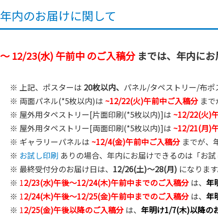
年内のお届けに関して
～ 12/23(水) 午前中 のご入稿分
までは、年内にお届
※ 上記、ポスターは
20枚以内、
パネル/タペストリー/布
※ 両面パネル(*5枚以内)は
~12/22(火)午前中ご入稿分
まで
※ 屋外用タペストリー[片面印刷(*5枚以内)]は
~
12/22(
※ 屋外用タペストリー[両面印刷(*5枚以内)]は
~
12/21(
※ ギャラリーパネルは
~
12/4(金)午前中ご入稿分
までが、
※
お試し印刷
ありの場合、年内にお届けできるのは「お試し
※ 最終受付分のお届け日は、
12/26(土)～28(月)
になります。
※
1
2/23(水)午後～12/24(木)午前中までのご入稿分
は、
年
※
1
2/24(木)午後～12/25(金)午前中までのご入稿分
は、
年
※
1
2/25(金)午後以降のご入稿分
は、
年明け1/7(木)以降の